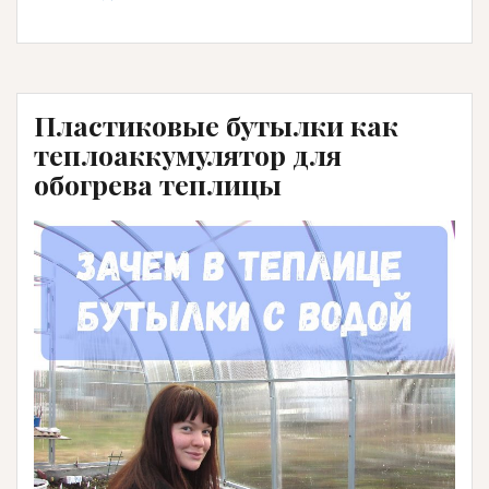
отличается
парник
от
теплицы»
Пластиковые бутылки как
теплоаккумулятор для
обогрева теплицы