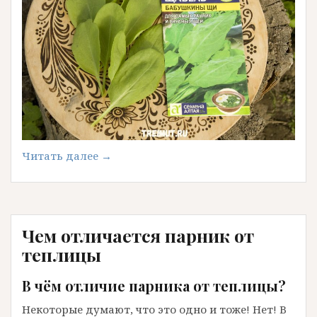
«Щавель
Читать далее
→
«Бабушкины
Щи»
отзыв»
Чем отличается парник от
теплицы
В чём отличие парника от теплицы?
Некоторые думают, что это одно и тоже! Нет! В