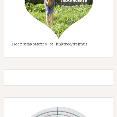
Пост знакомство
и
linktr.ee/treimut