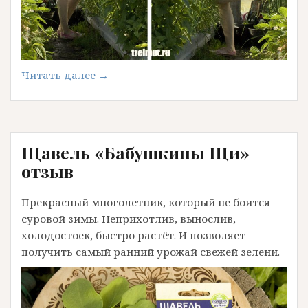
«Эстрагон
Читать далее
→
(тархун)
в
теплице»
Щавель «Бабушкины Щи»
отзыв
Прекрасный многолетник, который не боится
суровой зимы. Неприхотлив, вынослив,
холодостоек, быстро растёт. И позволяет
получить самый ранний урожай свежей зелени.